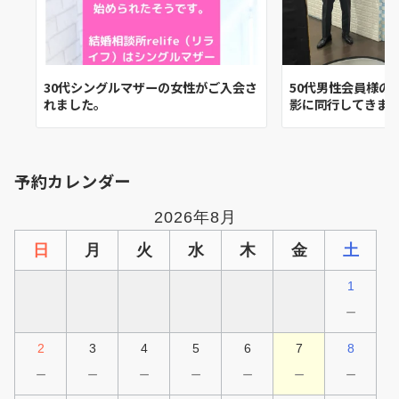
30代シングルマザーの女性がご入会さ
50代男性会員様の
れました。
影に同行してきま
予約カレンダー
2026年8月
日
月
火
水
木
金
土
1
－
2
3
4
5
6
7
8
－
－
－
－
－
－
－