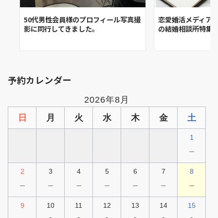
50代男性会員様のプロフィール写真撮
恋愛婚活メディア
影に同行してきました。
の結婚相談所特集
予約カレンダー
2026年8月
日
月
火
水
木
金
土
1
－
2
3
4
5
6
7
8
－
－
－
－
－
－
－
9
10
11
12
13
14
15