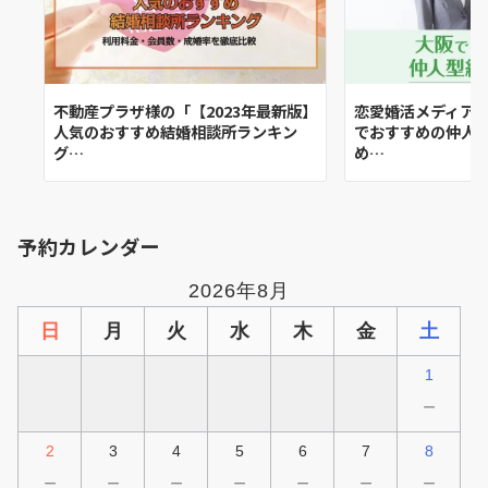
不動産プラザ様の「【2023年最新版】
恋愛婚活メディアM
人気のおすすめ結婚相談所ランキン
でおすすめの仲人
グ…
め…
予約カレンダー
2026年8月
日
月
火
水
木
金
土
1
－
2
3
4
5
6
7
8
－
－
－
－
－
－
－