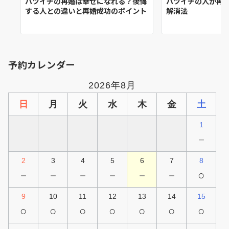
バツイチの再婚は幸せになれる？後悔
バツイチの人が再
する人との違いと再婚成功のポイント
解消法
予約カレンダー
2026年8月
日
月
火
水
木
金
土
1
－
2
3
4
5
6
7
8
－
－
－
－
－
－
○
9
10
11
12
13
14
15
○
○
○
○
○
○
○