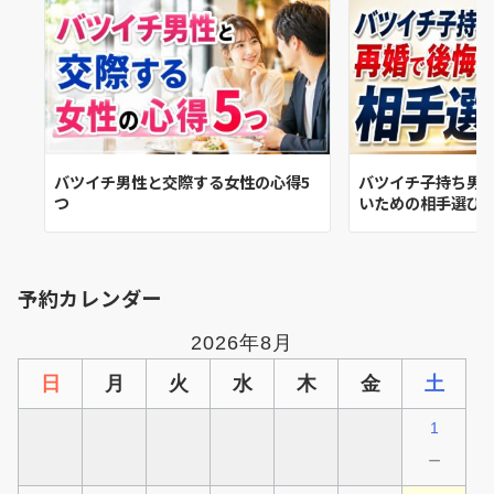
バツイチ男性と交際する女性の心得5
バツイチ子持ち男
つ
いための相手選び
予約カレンダー
2026年8月
日
月
火
水
木
金
土
1
－