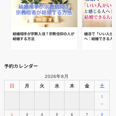
結婚相手が宗教入信？宗教信仰の人が
婚活で「いい人が
結婚する方法
へ｜結婚できる人
予約カレンダー
2026年8月
日
月
火
水
木
金
土
1
－
2
3
4
5
6
7
8